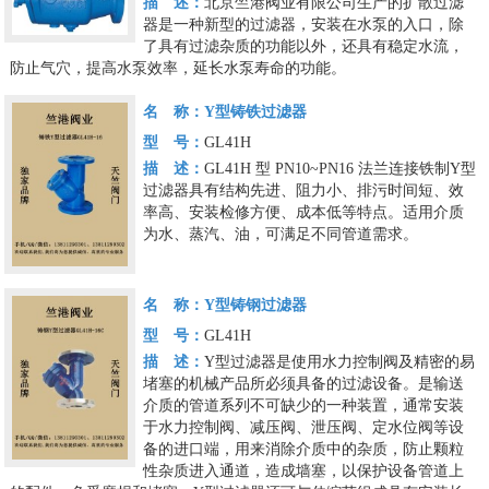
描 述：
北京竺港阀业有限公司生产的扩散过滤
器是一种新型的过滤器，安装在水泵的入口，除
了具有过滤杂质的功能以外，还具有稳定水流，
防止气穴，提高水泵效率，延长水泵寿命的功能。
名 称：
Y型铸铁过滤器
型 号：
GL41H
描 述：
GL41H 型 PN10~PN16 法兰连接铁制Y型
过滤器具有结构先进、阻力小、排污时间短、效
率高、安装检修方便、成本低等特点。适用介质
为水、蒸汽、油，可满足不同管道需求。
名 称：
Y型铸钢过滤器
型 号：
GL41H
描 述：
Y型过滤器是使用水力控制阀及精密的易
堵塞的机械产品所必须具备的过滤设备。是输送
介质的管道系列不可缺少的一种装置，通常安装
于水力控制阀、减压阀、泄压阀、定水位阀等设
备的进口端，用来消除介质中的杂质，防止颗粒
性杂质进入通道，造成墙塞，以保护设备管道上