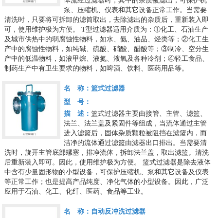
体流经过滤器时，其中的杂质被滤出，可保护机
泵、压缩机、仪表和其它设备正常工作。当需要
清洗时，只要将可拆卸的滤筒取出，去除滤出的杂质后，重新装入即
可，使用维护极为方便。
T型过滤器适用介质为：①化工、石油生产
及城市供热中的弱腐蚀性物料，如水、氨、油品、烃类等；②化工生
产中的腐蚀性物料，如纯碱、硫酸、硝酸、醋酸等；③制冷、空分生
产中的低温物料，如液甲烷、液氮、液氧及各种冷剂；④轻工食品、
制药生产中有卫生要求的物料，如啤酒、饮料、医药用品等。
名 称：
篮式过滤器
型 号：
描 述：
篮式过滤器主要由接管、主管、滤篮、
法兰、法兰盖及紧固件等组成，当流体通过主管
进入滤篮后，固体杂质颗粒被阻挡在滤篮内，而
洁净的流体通过滤篮由滤器出口排出。当需要清
洗时，旋开主管底部螺塞，排净流体，拆卸法兰盖，取出滤篮。清洗
后重新装入即可。因此，使用维护极为方便。
篮式过滤器是除去液体
中含有少量固形物的小型设备，可保护压缩机、泵和其它设备及仪表
等正常工作；也是提高产品纯度、净化气体的小型设备。因此，广泛
应用于石油、化工、化纤、医药、食品等工业。
名 称：
自动反冲洗过滤器