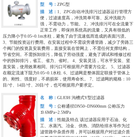
型 号：
ZPG型
描 述：
1、ZPG自动冲洗排污过滤器运行管理方
便，过滤速度高，冲洗简单可靠、反冲洗能力
强，不需动力，节能。
2、冲洗排污可在全流量下
正常工作，即保持系统高的流量，又具有很低的
压力降小于0.05~0.1m水柱，避免了由于流速低而造成的表面污渍。
3、节能投资运行费用。在安装过程中不需设旁通管路，减少了旁路三
个阀门的投资及安装费用，直接安装在管网上，不需任何支撑结构，
节省空间。不需拆卸排污，降低了劳动强度，避免了调试和维修过程
中的拆卸排污，省工、省力、省时。
4、安装灵活，可水平安装、竖
直安装，使用效果相同。排污口可根据用户需要方位定。
5、过滤器
在额定流速下阻力0.05~0.1水柱.
6、过滤网是整体固定联接于管体上
的、刚性、强度好，不易损坏，使用寿命长。
7、过滤网的规格：10
目/寸、14目/寸、20目/寸，也可根据用户要求定。
名 称：
GL83H 沟槽式Y型过滤器
型 号：
公称通径DN50~DN600mm 公称压力
∶0.6MPa~2.5MPa
描 述：
性能及特点
该过滤器应用于石油、化
工、水蒸汽、冶金、供热、消防给排水等作为过
滤管路中杂质作用，并可以根据用户对过滤介质