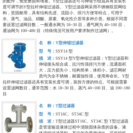
的配件，免受磨损和堵塞。Y型过滤器还可与伸缩节组成具有安装长
度可调节的Y型拉杆伸缩过滤器。
Y型过滤器网采用不锈钢双层网结
构，坚固耐用，具有结构先进、流阻小、排污方便等特点，可用于
水、蒸气、油品、硝酸、尿素、氧化性介质等多种介质。根据不同需
要设置过滤网目数，一般通水网为 18~30 目，通气网为 40~100 目，
通油网为 100~480 目（特殊情况可按用户要求制作过滤网）。
名 称：
Y型伸缩过滤器
型 号：
SSY14 型
描 述：
SSY14 型Y型伸缩过滤器：Y型过滤器和
伸缩接头组合成，抗污性强排污方便，流通面积
大，压力损失小，结构简单，体积小。滤芯网材
质均为全不锈钢，耐腐蚀性强，使用寿命长。Y型
拉杆伸缩过滤器还具有安装长度可调，装拆方便的特点。可根据需要
设置滤网数目，通常范围：水 18~30 目、蒸汽 40~100 目、油 100~180
目
名 称：
T型过滤器
型 号：
ST16C、ST34C 型
描 述：
T型过滤器ST16C、ST34C 型 T型过滤器
是管道输送液体过程中清除固体杂质的设备。液