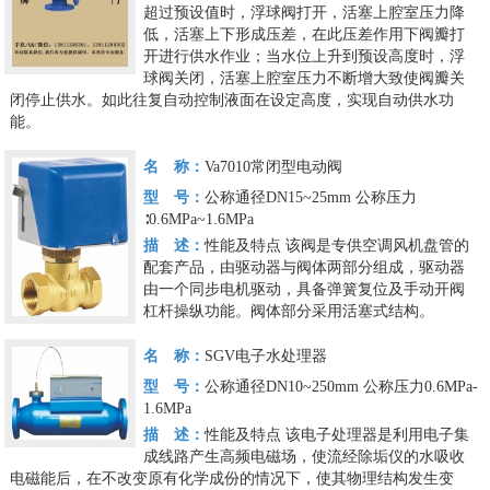
超过预设值时，浮球阀打开，活塞上腔室压力降
低，活塞上下形成压差，在此压差作用下阀瓣打
开进行供水作业；当水位上升到预设高度时，浮
球阀关闭，活塞上腔室压力不断增大致使阀瓣关
闭停止供水。如此往复自动控制液面在设定高度，实现自动供水功
能。
名 称：
Va7010常闭型电动阀
型 号：
公称通径DN15~25mm 公称压力
∶0.6MPa~1.6MPa
描 述：
性能及特点
该阀是专供空调风机盘管的
配套产品，由驱动器与阀体两部分组成，驱动器
由一个同步电机驱动，具备弹簧复位及手动开阀
杠杆操纵功能。阀体部分采用活塞式结构。
名 称：
SGV电子水处理器
型 号：
公称通径DN10~250mm 公称压力0.6MPa-
1.6MPa
描 述：
性能及特点
该电子处理器是利用电子集
成线路产生高频电磁场，使流经除垢仪的水吸收
电磁能后，在不改变原有化学成份的情况下，使其物理结构发生变