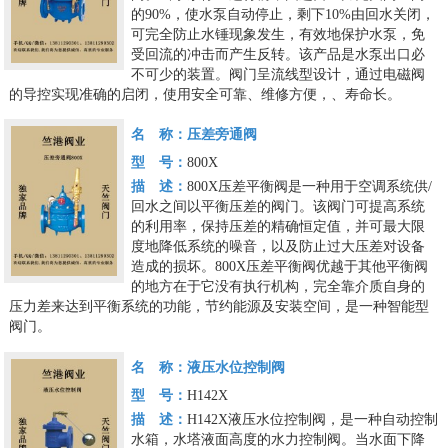
的90%，使水泵自动停止，剩下10%由回水关闭，
可完全防止水锤现象发生，有效地保护水泵，免
受回流的冲击而产生反转。该产品是水泵出口必
不可少的装置。阀门呈流线型设计，通过电磁阀
的导控实现准确的启闭，使用安全可靠、维修方便，、寿命长。
名 称：
压差旁通阀
型 号：
800X
描 述：
800X压差平衡阀是一种用于空调系统供/
回水之间以平衡压差的阀门。该阀门可提高系统
的利用率，保持压差的精确恒定值，并可最大限
度地降低系统的噪音，以及防止过大压差对设备
造成的损坏。800X压差平衡阀优越于其他平衡阀
的地方在于它没有执行机构，完全靠介质自身的
压力差来达到平衡系统的功能，节约能源及安装空间，是一种智能型
阀门。
名 称：
液压水位控制阀
型 号：
H142X
描 述：
H142X液压水位控制阀，是一种自动控制
水箱，水塔液面高度的水力控制阀。当水面下降