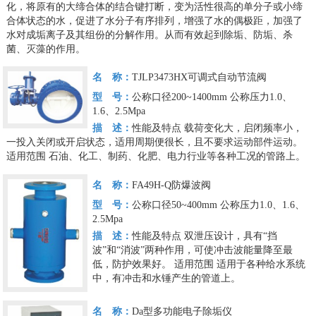
化，将原有的大缔合体的结合键打断，变为活性很高的单分子或小缔
合体状态的水，促进了水分子有序排列，增强了水的偶极距，加强了
水对成垢离子及其组份的分解作用。从而有效起到除垢、防垢、杀
菌、灭藻的作用。
名 称：
TJLP3473HX可调式自动节流阀
型 号：
公称口径200~1400mm 公称压力1.0、
1.6、2.5Mpa
描 述：
性能及特点
载荷变化大，启闭频率小，
一投入关闭或开启状态，适用周期便很长，且不要求运动部件运动。
适用范围
石油、化工、制药、化肥、电力行业等各种工况的管路上。
名 称：
FA49H-Q防爆波阀
型 号：
公称口径50~400mm 公称压力1.0、1.6、
2.5Mpa
描 述：
性能及特点
双泄压设计，具有“挡
波”和“消波”两种作用，可使冲击波能量降至最
低，防护效果好。
适用范围
适用于各种给水系统
中，有冲击和水锤产生的管道上。
名 称：
Da型多功能电子除垢仪