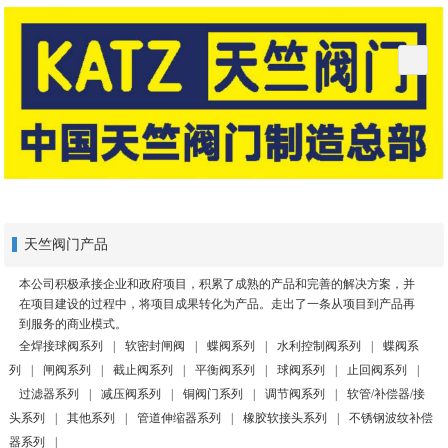
天竺阀门产品
本公司积极承接企业和政府项目，积累了成熟的产品和完善的解决方案，并
在项目建设的过程中，将项目成果转化为产品。走出了一条从项目到产品再
到服务的商业模式。
全焊接球阀系列
|
软密封闸阀
|
蝶阀系列
|
水利控制阀系列
|
蝶阀系
列
|
闸阀系列
|
截止阀系列
|
平衡阀系列
|
球阀系列
|
止回阀系列
|
过滤器系列
|
减压阀系列
|
铜阀门系列
|
调节阀系列
|
软管/补偿器/接
头系列
|
其他系列
|
管道伸缩器系列
|
橡胶软接头系列
|
不锈钢波纹补偿
器系列
|