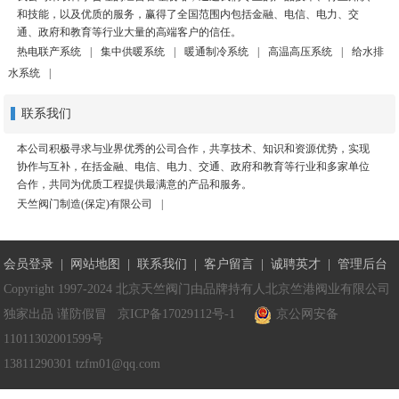
和技能，以及优质的服务，赢得了全国范围内包括金融、电信、电力、交
通、政府和教育等行业大量的高端客户的信任。
热电联产系统
|
集中供暖系统
|
暖通制冷系统
|
高温高压系统
|
给水排
水系统
|
联系我们
本公司积极寻求与业界优秀的公司合作，共享技术、知识和资源优势，实现
协作与互补，在括金融、电信、电力、交通、政府和教育等行业和多家单位
合作，共同为优质工程提供最满意的产品和服务。
天竺阀门制造(保定)有限公司
|
会员登录
|
网站地图
|
联系我们
|
客户留言
|
诚聘英才
|
管理后台
Copyright 1997-2024 北京天竺阀门由品牌持有人北京竺港阀业有限公司
独家出品 谨防假冒
京ICP备17029112号-1
京公网安备
11011302001599号
13811290301 tzfm01@qq.com