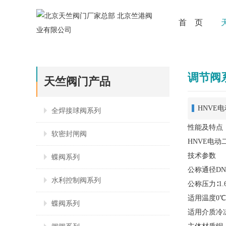
首 页
调节阀
天竺阀门产品
HNVE
全焊接球阀系列
性能及特点
软密封闸阀
HNVE电
技术参数
蝶阀系列
公称通径DN1
水利控制阀系列
公称压力∶1.
适用温度0℃≤
蝶阀系列
适用介质冷